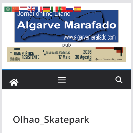
Skip
to
content
pub
Olhao_Skatepark