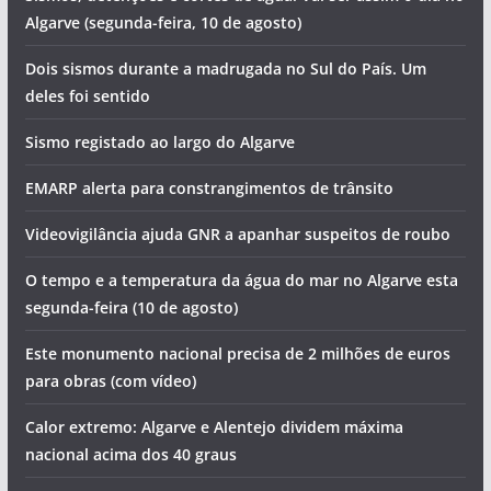
DJ’s DAVILLA e PABLU atuam em Tavira
Hoje há concerto de Matias Damásio no Algarve
Os eventos que animam o Algarve (semana de 10 a 16 de
agosto)
Sismos, detenções e cortes de água. Vai ser assim o dia no
Algarve (segunda-feira, 10 de agosto)
Dois sismos durante a madrugada no Sul do País. Um
deles foi sentido
Sismo registado ao largo do Algarve
EMARP alerta para constrangimentos de trânsito
Videovigilância ajuda GNR a apanhar suspeitos de roubo
O tempo e a temperatura da água do mar no Algarve esta