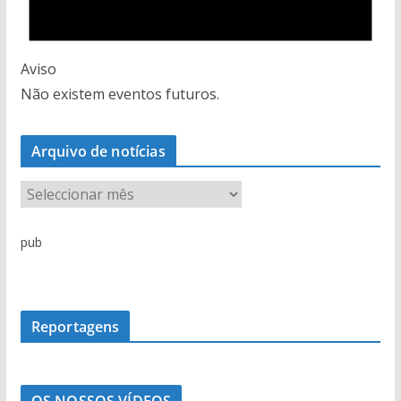
Aviso
Não existem eventos futuros.
Arquivo de notícias
A
r
q
pub
u
i
v
o
Reportagens
d
e
n