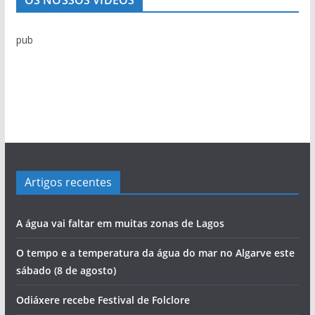
OS NOSSOS VÍDEOS
o
t
pub
í
c
i
a
s
Artigos recentes
A água vai faltar em muitas zonas de Lagos
O tempo e a temperatura da água do mar no Algarve este
sábado (8 de agosto)
Odiáxere recebe Festival de Folclore