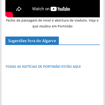
Fecho da passagem de nível e abertura de viaduto. Veja o
que mudou em Portimão
Sugestões fora do Algarve
A piscina natural com cascata
Foto do dia: esta igreja algarvia já teve a torre
destruída por um raio
TODAS AS NOTÍCIAS DE PORTIMÃO ESTÃO AQUI
«Estações com Vida» dão origem a excesso de
construção nos terrenos da estação de Lagos