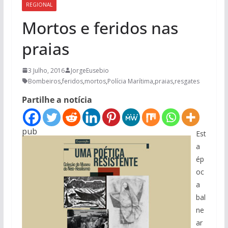
REGIONAL
Mortos e feridos nas
praias
3 Julho, 2016
JorgeEusebio
Bombeiros
,
feridos
,
mortos
,
Polícia Marítima
,
praias
,
resgates
Partilhe a notícia
pub
Est
a
ép
oc
a
bal
ne
ar