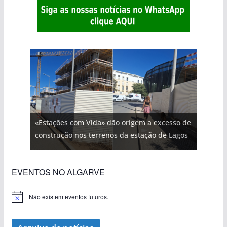
«Estações com Vida» dão origem a excesso de
construção nos terrenos da estação de Lagos
EVENTOS NO ALGARVE
Não existem eventos futuros.
A
v
i
s