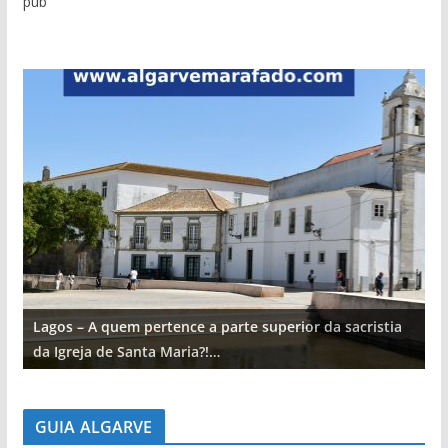
pub
Lagos – A quem pertence a parte superior da sacristia
L
da Igreja de Santa Maria?!…
d
GUIA ALGARVE