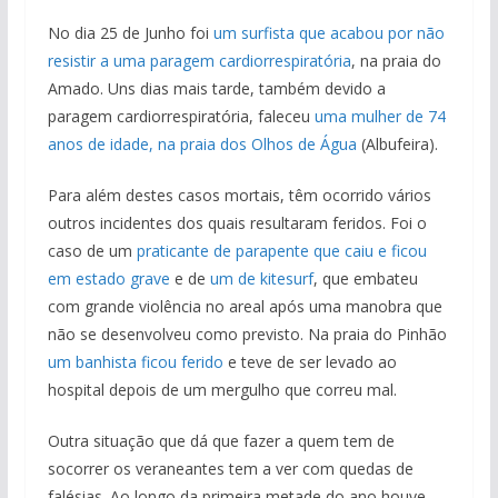
No dia 25 de Junho foi
um surfista que acabou por não
resistir a uma paragem cardiorrespiratória
, na praia do
Amado. Uns dias mais tarde, também devido a
paragem cardiorrespiratória, faleceu
uma mulher de 74
anos de idade, na praia dos Olhos de Água
(Albufeira).
Para além destes casos mortais, têm ocorrido vários
outros incidentes dos quais resultaram feridos. Foi o
caso de um
praticante de parapente que caiu e ficou
em estado grave
e de
um de kitesurf
, que embateu
com grande violência no areal após uma manobra que
não se desenvolveu como previsto. Na praia do Pinhão
um banhista ficou ferido
e teve de ser levado ao
hospital depois de um mergulho que correu mal.
Outra situação que dá que fazer a quem tem de
socorrer os veraneantes tem a ver com quedas de
falésias. Ao longo da primeira metade do ano houve