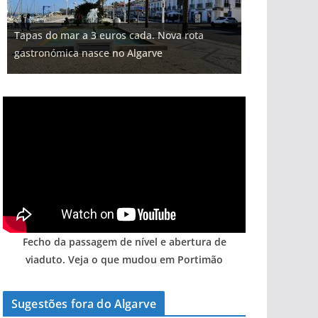
Projeto milionário: investimento de 108
Tapas do mar a 3 euros cada. Nova rota
Milagre da água. Fontes emblemáticas do
Foto do dia: uma cidade algarvia que cresceu
milhões de euros na construção de dois
Tempestades roubam areia de praias e põem
gastronómica nasce no Algarve
Algarve voltam a ter vida (com vídeo)
entre redes e fábricas
hotéis (com vídeo)
arribas em risco no Algarve (com vídeo)
Fecho da passagem de nível e abertura de
viaduto. Veja o que mudou em Portimão
Sugestões fora do Algarve