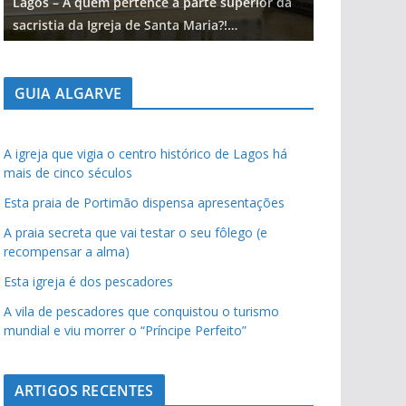
Lagos – A quem pertence a parte superior da
Lagos – A qu
sacristia da Igreja de Santa Maria?!…
sacristia da 
GUIA ALGARVE
A igreja que vigia o centro histórico de Lagos há
mais de cinco séculos
Esta praia de Portimão dispensa apresentações
A praia secreta que vai testar o seu fôlego (e
recompensar a alma)
Esta igreja é dos pescadores
A vila de pescadores que conquistou o turismo
mundial e viu morrer o “Príncipe Perfeito”
ARTIGOS RECENTES