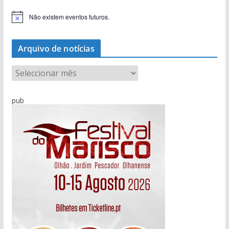
Não existem eventos futuros.
A
v
i
s
Arquivo de notícias
o
A
r
q
pub
u
i
v
o
d
e
n
o
t
í