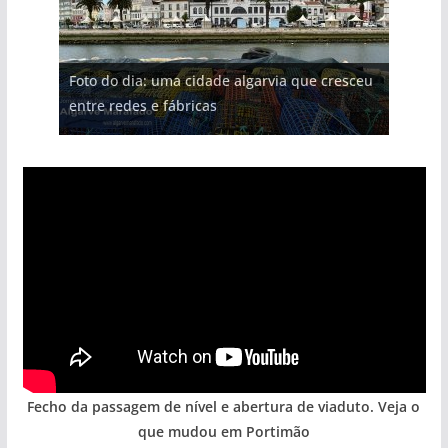
Projeto milionário: investimento de 108
Foto do dia: uma cidade algarvia que cresceu
Tapas do mar a 3 euros cada. Nova rota
Milagre da água. Fontes emblemáticas do
Tempestades roubam areia de praias e põem
milhões de euros na construção de dois
entre redes e fábricas
gastronómica nasce no Algarve
Algarve voltam a ter vida (com vídeo)
arribas em risco no Algarve (com vídeo)
hotéis (com vídeo)
Fecho da passagem de nível e abertura de viaduto. Veja o
que mudou em Portimão