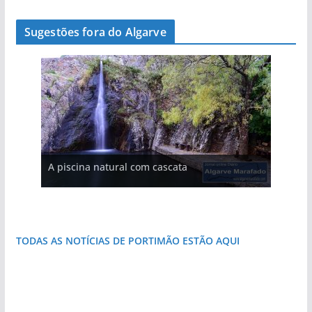
Sugestões fora do Algarve
A aldeia mais portuguesa de Portugal (com
A piscina natural com cascata
As portas do rio Tejo (com vídeo)
vídeo)
Foto do dia: a aldeia do interior do Algarve
Foto do dia: o Algarve tem mais de 200 km de
Foto do dia: a praia algarvia que respira
Foto do dia: a terra algarvia que se abre como
Foto do dia: esta pequena praia é um símbolo
Foto do dia: esta igreja algarvia já teve a torre
que respira autenticidade
costa e tanto por descobrir
natureza
janela para a Ria Formosa
do Algarve
destruída por um raio
TODAS AS NOTÍCIAS DE PORTIMÃO ESTÃO AQUI
«Estações com Vida» dão origem a excesso de