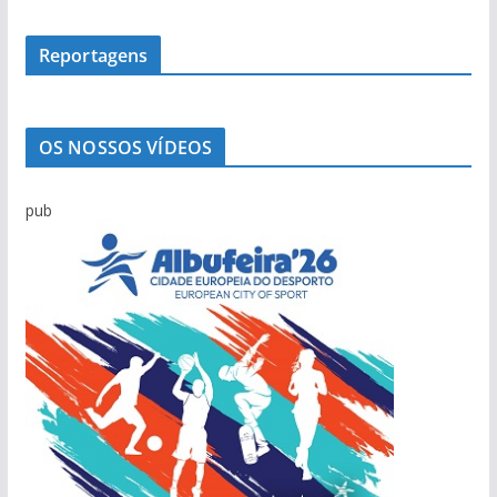
Reportagens
OS NOSSOS VÍDEOS
pub
Viagem pelo comércio portimonense com
Mário Freitas: O homem que conseguia levar o
Salvador Varela: De África para a Praia da
Marcolino Palma é testemunha privilegiada da
Sabino Pereira e as histórias da pesca do
Carlos Café: “Juventude atual não é geração
Ilídio Martins: O único homem que conseguiu
Cândido Glória
povo às assembleias políticas
Rocha com escala no Alasca
evolução de Alvor
bacalhau
perdida”
‘roubar’ a Junta de Portimão ao PS