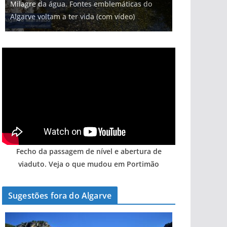
Milagre da água. Fontes emblemáticas do
Tempestades roubam areia de praias e põem
milhões de euros na construção de dois
Foto do dia: uma cidade algarvia que cresceu
Tapas do mar a 3 euros cada. Nova rota
Algarve voltam a ter vida (com vídeo)
arribas em risco no Algarve (com vídeo)
hotéis (com vídeo)
entre redes e fábricas
gastronómica nasce no Algarve
Fecho da passagem de nível e abertura de
viaduto. Veja o que mudou em Portimão
Sugestões fora do Algarve