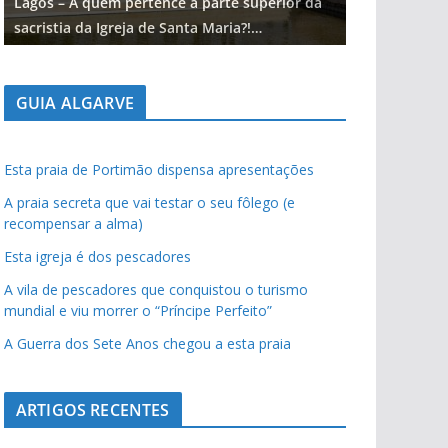
Lagos – A quem pertence a parte superior da
Lagos – A qu
sacristia da Igreja de Santa Maria?!…
sacristia da 
GUIA ALGARVE
Esta praia de Portimão dispensa apresentações
A praia secreta que vai testar o seu fôlego (e
recompensar a alma)
Esta igreja é dos pescadores
A vila de pescadores que conquistou o turismo
mundial e viu morrer o “Príncipe Perfeito”
A Guerra dos Sete Anos chegou a esta praia
ARTIGOS RECENTES