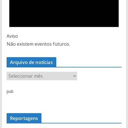
Aviso
Não existem eventos futuros.
Arquivo de notícias
A
r
q
pub
u
i
v
o
Reportagens
d