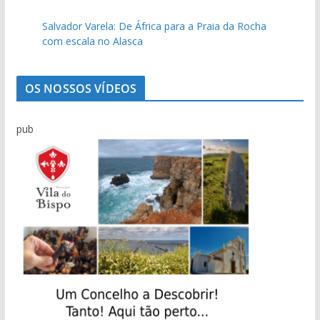
e
Salvador Varela: De África para a Praia da Rocha
n
com escala no Alasca
o
t
í
OS NOSSOS VÍDEOS
c
i
pub
a
s