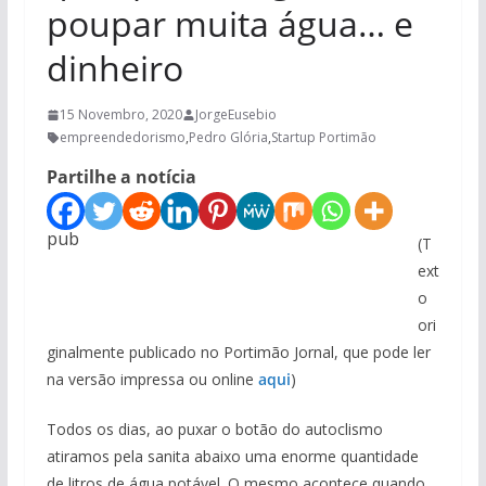
poupar muita água… e
dinheiro
15 Novembro, 2020
JorgeEusebio
empreendedorismo
,
Pedro Glória
,
Startup Portimão
Partilhe a notícia
pub
(T
ext
o
ori
ginalmente publicado no Portimão Jornal, que pode ler
na versão impressa ou online
aqui
)
Todos os dias, ao puxar o botão do autoclismo
atiramos pela sanita abaixo uma enorme quantidade
de litros de água potável. O mesmo acontece quando