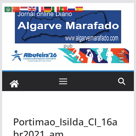
Skip
to
content
pub
Portimao_Isilda_CI_16a
br2021_am