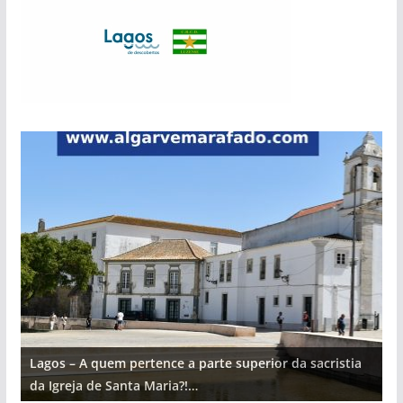
Lagos – A quem pertence a parte superior da sacristia
L
da Igreja de Santa Maria?!…
d