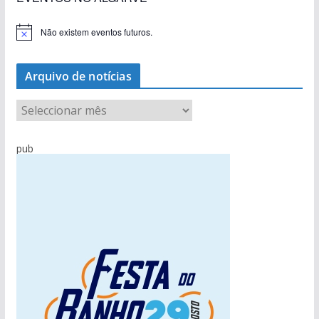
Não existem eventos futuros.
A
v
i
s
Arquivo de notícias
o
A
r
q
pub
u
i
v
o
d
e
n
o
t