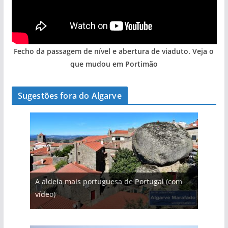
Fecho da passagem de nível e abertura de viaduto. Veja o
que mudou em Portimão
Sugestões fora do Algarve
A aldeia mais portuguesa de Portugal (com
vídeo)
A piscina natural com cascata
As portas do rio Tejo (com vídeo)