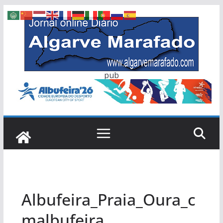
Skip
to
content
pub
Albufeira_Praia_Oura_c
malbufeira