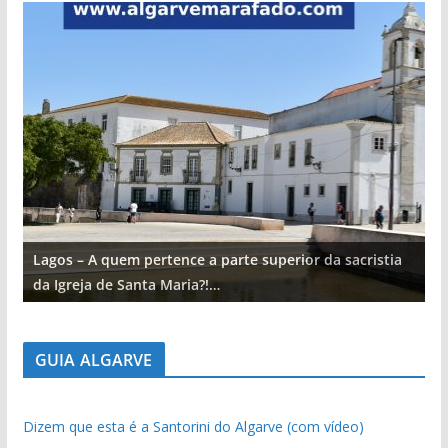
Lagos – A quem pertence a parte superior da sacristia
L
da Igreja de Santa Maria?!…
d
GUIA ALGARVE
Dizem que esta é a Santorini do Algarve (com vídeo)