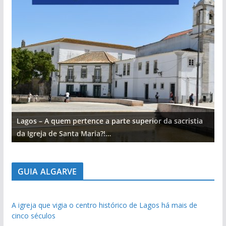
Lagos – A quem pertence a parte superior da sacristia
L
da Igreja de Santa Maria?!…
d
GUIA ALGARVE
A igreja que vigia o centro histórico de Lagos há mais de
cinco séculos