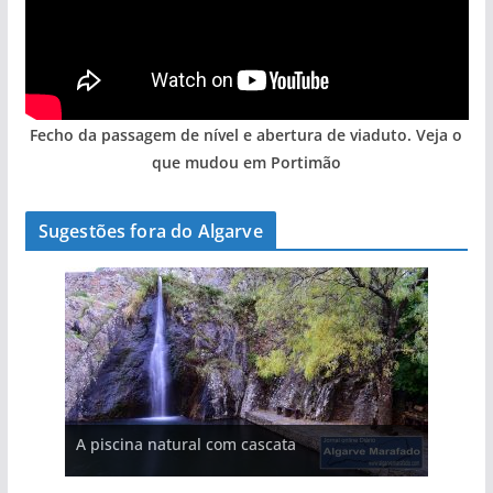
Fecho da passagem de nível e abertura de viaduto. Veja o
que mudou em Portimão
Sugestões fora do Algarve
A aldeia mais portuguesa de Portugal (com
A piscina natural com cascata
As portas do rio Tejo (com vídeo)
vídeo)