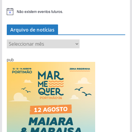
Não existem eventos futuros.
A
v
i
s
Arquivo de notícias
o
A
r
q
pub
u
i
v
o
d
e
n
o
t
í