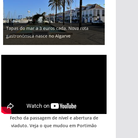
Projeto milionário: investimento de 108
Tapas do mar a 3 euros cada. Nova rota
milhões de euros na construção de dois
Milagre da água. Fontes emblemáticas do
Foto do dia: uma cidade algarvia que cresceu
Tempestades roubam areia de praias e põem
gastronómica nasce no Algarve
hotéis (com vídeo)
Algarve voltam a ter vida (com vídeo)
entre redes e fábricas
arribas em risco no Algarve (com vídeo)
Fecho da passagem de nível e abertura de
viaduto. Veja o que mudou em Portimão