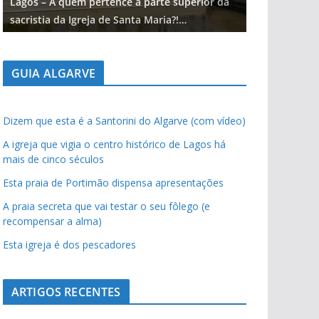
Lagos – A quem pertence a parte superior da
Lagos – A qu
sacristia da Igreja de Santa Maria?!…
sacristia da 
GUIA ALGARVE
Dizem que esta é a Santorini do Algarve (com vídeo)
A igreja que vigia o centro histórico de Lagos há
mais de cinco séculos
Esta praia de Portimão dispensa apresentações
A praia secreta que vai testar o seu fôlego (e
recompensar a alma)
Esta igreja é dos pescadores
ARTIGOS RECENTES