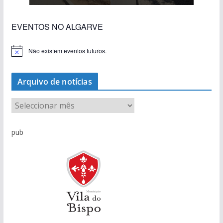
EVENTOS NO ALGARVE
Não existem eventos futuros.
A
v
i
s
Arquivo de notícias
o
A
r
q
pub
u
i
v
o
d
e
n