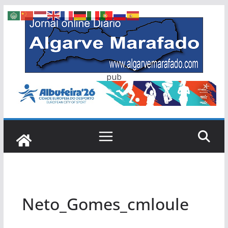
Skip
to
content
pub
Neto_Gomes_cmloule