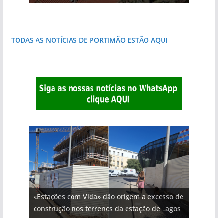
que respira autenticidade
do Algarve
natureza
costa e tanto por descobrir
destruída por um raio
janela para a Ria Formosa
TODAS AS NOTÍCIAS DE PORTIMÃO ESTÃO AQUI
«Estações com Vida» dão origem a excesso de
construção nos terrenos da estação de Lagos