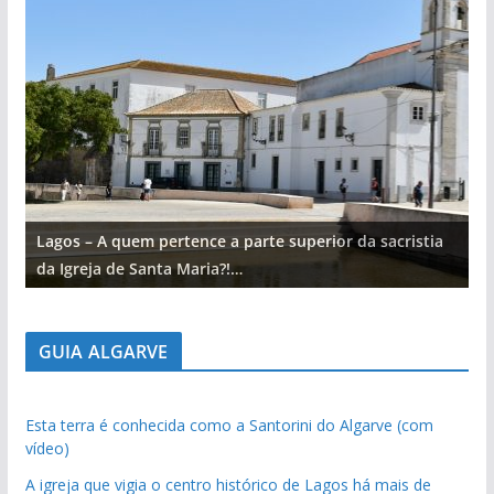
Lagos – A quem pertence a parte superior da sacristia
L
da Igreja de Santa Maria?!…
d
GUIA ALGARVE
Esta terra é conhecida como a Santorini do Algarve (com
vídeo)
A igreja que vigia o centro histórico de Lagos há mais de