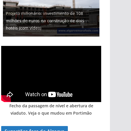
Projeto milionário: investimento de 108
milhões de euros na construção de dois
Tapas do mar a 3 euros cada. Nova rota
Foto do dia: uma cidade algarvia que cresceu
Milagre da água. Fontes emblemáticas do
Tempestades roubam areia de praias e põem
hotéis (com vídeo)
gastronómica nasce no Algarve
entre redes e fábricas
Algarve voltam a ter vida (com vídeo)
arribas em risco no Algarve (com vídeo)
Fecho da passagem de nível e abertura de
viaduto. Veja o que mudou em Portimão