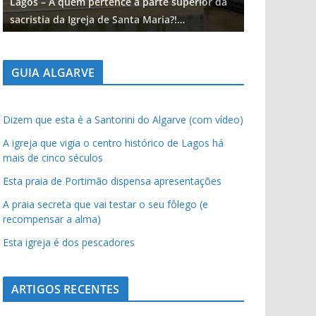
Lagos – A quem pertence a parte superior da
Lagos – A qu
sacristia da Igreja de Santa Maria?!…
sacristia da 
GUIA ALGARVE
Dizem que esta é a Santorini do Algarve (com vídeo)
A igreja que vigia o centro histórico de Lagos há
mais de cinco séculos
Esta praia de Portimão dispensa apresentações
A praia secreta que vai testar o seu fôlego (e
recompensar a alma)
Esta igreja é dos pescadores
ARTIGOS RECENTES