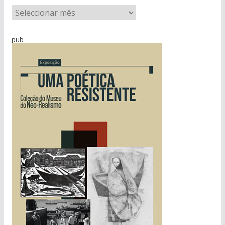
A
r
q
pub
u
i
v
o
d
e
n
o
t
í
c
i
a
s