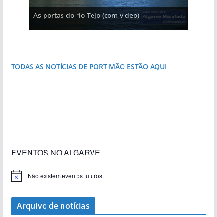
A aldeia mais portuguesa de Portugal (com
As portas do rio Tejo (com vídeo)
vídeo)
A piscina natural com cascata
Foto do dia: a aldeia do interior do Algarve
que respira autenticidade
TODAS AS NOTÍCIAS DE PORTIMÃO ESTÃO AQUI
«Estações com Vida» dão origem a excesso de
Foto do dia: a terra algarvia que se abre como
Foto do dia: a praia algarvia que respira
Foto do dia: esta pequena praia é um símbolo
Foto do dia: o Algarve tem mais de 200 km de
Foto do dia: esta igreja algarvia já teve a torre
construção nos terrenos da estação de Lagos
janela para a Ria Formosa
natureza
do Algarve
costa e tanto por descobrir
destruída por um raio
EVENTOS NO ALGARVE
Não existem eventos futuros.
A
v
i
s
Arquivo de notícias
o