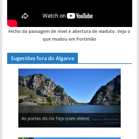
Fecho da passagem de nível e abertura de viaduto. Veja o
que mudou em Portimão
Sugestões fora do Algarve
A aldeia mais portuguesa de Portugal (com
As portas do rio Tejo (com vídeo)
vídeo)
A piscina natural com cascata