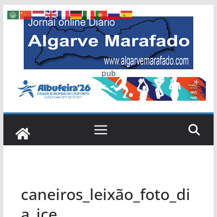
Skip
to
content
pub
caneiros_leixão_foto_di
a_jce