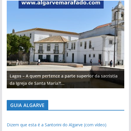
Lagos – A quem pertence a parte superior da sacristia
L
da Igreja de Santa Maria?!…
d
GUIA ALGARVE
Dizem que esta é a Santorini do Algarve (com vídeo)