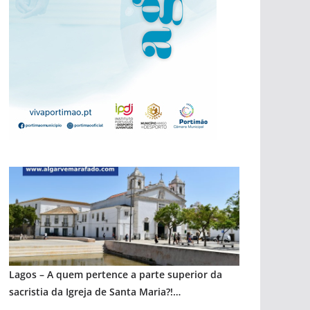
pub
pub
pub
pub
Lagos – A quem pertence a parte superior da
sacristia da Igreja de Santa Maria?!…