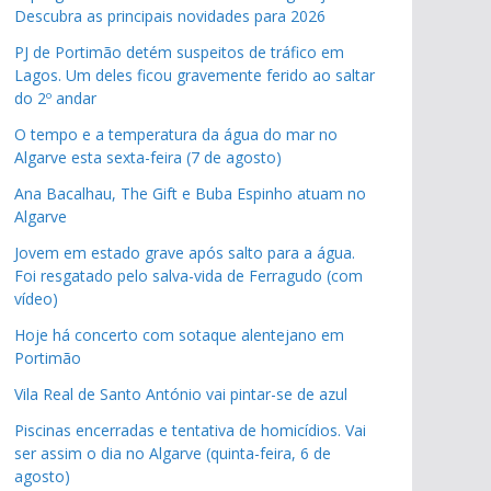
Descubra as principais novidades para 2026
PJ de Portimão detém suspeitos de tráfico em
Lagos. Um deles ficou gravemente ferido ao saltar
pub
do 2º andar
O tempo e a temperatura da água do mar no
pub
Algarve esta sexta-feira (7 de agosto)
pub
Ana Bacalhau, The Gift e Buba Espinho atuam no
Algarve
pub
Jovem em estado grave após salto para a água.
Foi resgatado pelo salva-vida de Ferragudo (com
pub
vídeo)
Hoje há concerto com sotaque alentejano em
Portimão
Vila Real de Santo António vai pintar-se de azul
Piscinas encerradas e tentativa de homicídios. Vai
ser assim o dia no Algarve (quinta-feira, 6 de
agosto)