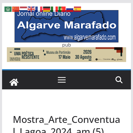
Skip
to
content
pub
Mostra_Arte_Conventua
l_Lagoa_2024_am (5)