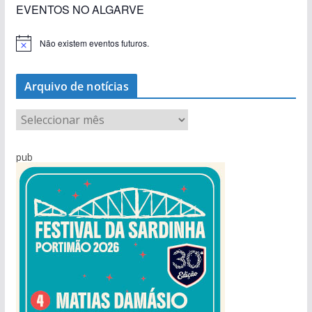
EVENTOS NO ALGARVE
Não existem eventos futuros.
A
v
i
s
Arquivo de notícias
o
A
r
q
pub
u
i
v
o
d
e
n
o
t