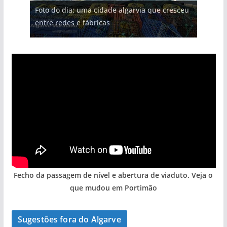
Foto do dia: uma cidade algarvia que cresceu
milhões de euros na construção de dois
Tempestades roubam areia de praias e põem
Tapas do mar a 3 euros cada. Nova rota
Milagre da água. Fontes emblemáticas do
entre redes e fábricas
hotéis (com vídeo)
arribas em risco no Algarve (com vídeo)
gastronómica nasce no Algarve
Algarve voltam a ter vida (com vídeo)
Fecho da passagem de nível e abertura de viaduto. Veja o
que mudou em Portimão
Sugestões fora do Algarve