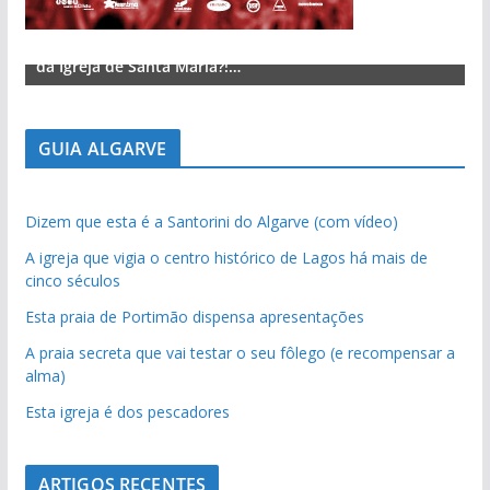
Lagos – A quem pertence a parte superior da sacristia
L
da Igreja de Santa Maria?!…
d
GUIA ALGARVE
Dizem que esta é a Santorini do Algarve (com vídeo)
A igreja que vigia o centro histórico de Lagos há mais de
cinco séculos
Esta praia de Portimão dispensa apresentações
A praia secreta que vai testar o seu fôlego (e recompensar a
alma)
Esta igreja é dos pescadores
ARTIGOS RECENTES