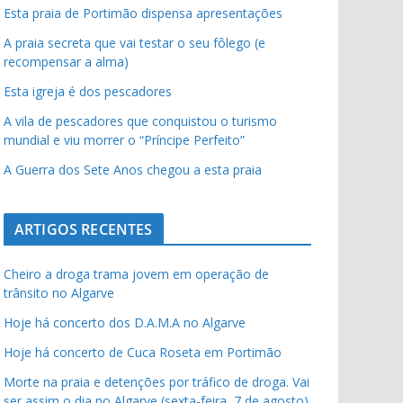
Esta praia de Portimão dispensa apresentações
A praia secreta que vai testar o seu fôlego (e
recompensar a alma)
Esta igreja é dos pescadores
A vila de pescadores que conquistou o turismo
mundial e viu morrer o “Príncipe Perfeito”
A Guerra dos Sete Anos chegou a esta praia
ARTIGOS RECENTES
Cheiro a droga trama jovem em operação de
trânsito no Algarve
Hoje há concerto dos D.A.M.A no Algarve
Hoje há concerto de Cuca Roseta em Portimão
Morte na praia e detenções por tráfico de droga. Vai
ser assim o dia no Algarve (sexta-feira, 7 de agosto)