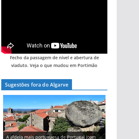
Fecho da passagem de nível e abertura de
viaduto. Veja o que mudou em Portimão
Sugestões fora do Algarve
A aldeia mais portuguesa de Portugal (com