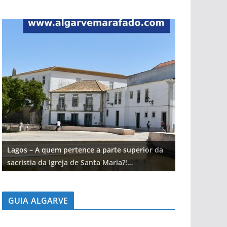
Lagos – A quem pertence a parte superior da
Lagos – A qu
sacristia da Igreja de Santa Maria?!…
sacristia da 
GUIA ALGARVE