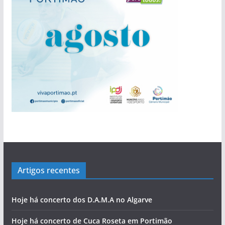
bacalhau
evolução de Alvor
‘roubar’ a Junta de Portimão ao PS
povo às assembleias políticas
perdida”
Cândido Glória
Rocha com escala no Alasca
Artigos recentes
Hoje há concerto dos D.A.M.A no Algarve
Hoje há concerto de Cuca Roseta em Portimão