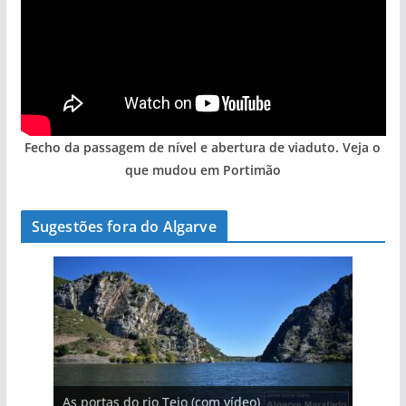
Fecho da passagem de nível e abertura de viaduto. Veja o
que mudou em Portimão
Sugestões fora do Algarve
A aldeia mais portuguesa de Portugal (com
As portas do rio Tejo (com vídeo)
A piscina natural com cascata
vídeo)