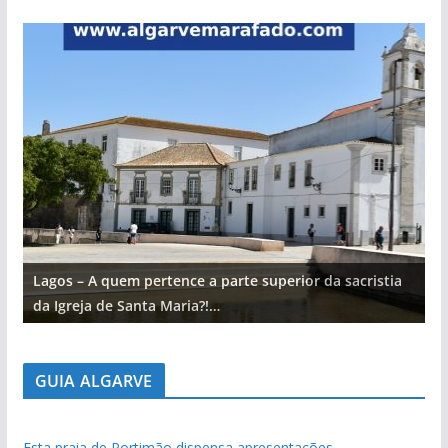
Lagos – A quem pertence a parte superior da sacristia
L
da Igreja de Santa Maria?!…
d
GUIA ALGARVE
Esta praia de Portimão dispensa apresentações