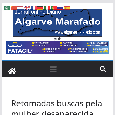
Skip
to
content
pub
Retomadas buscas pela
mulher desaparecida