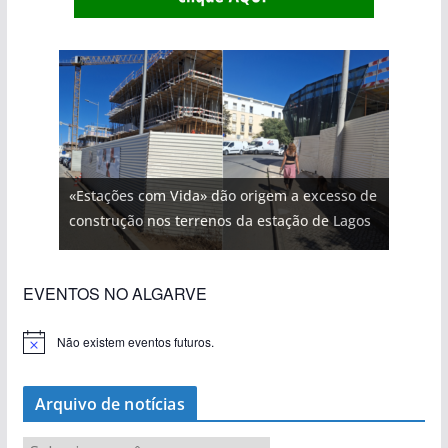
«Estações com Vida» dão origem a excesso de
construção nos terrenos da estação de Lagos
EVENTOS NO ALGARVE
Não existem eventos futuros.
A
v
i
s
Arquivo de notícias
o