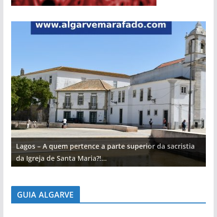
Lagos – A quem pertence a parte superior da sacristia
L
da Igreja de Santa Maria?!…
d
GUIA ALGARVE