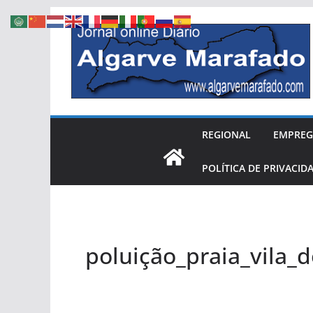
Skip
to
content
REGIONAL
EMPRE
POLÍTICA DE PRIVACID
poluição_praia_vila_