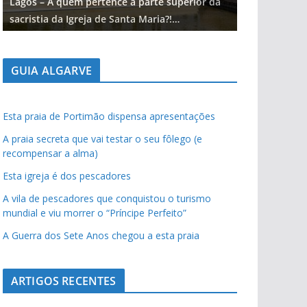
Lagos – A quem pertence a parte superior da
Lagos – A qu
sacristia da Igreja de Santa Maria?!…
sacristia da 
GUIA ALGARVE
Esta praia de Portimão dispensa apresentações
A praia secreta que vai testar o seu fôlego (e
recompensar a alma)
Esta igreja é dos pescadores
A vila de pescadores que conquistou o turismo
mundial e viu morrer o “Príncipe Perfeito”
A Guerra dos Sete Anos chegou a esta praia
ARTIGOS RECENTES