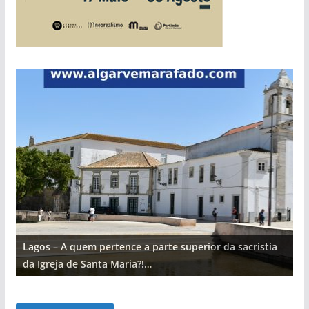
Lagos – A quem pertence a parte superior da sacristia
L
da Igreja de Santa Maria?!…
d