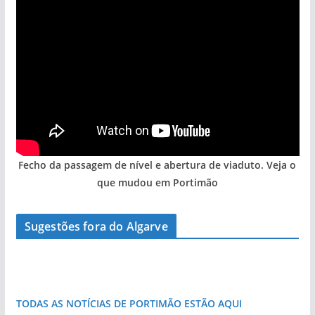
Fecho da passagem de nível e abertura de viaduto. Veja o
que mudou em Portimão
Sugestões fora do Algarve
As portas do rio Tejo (com vídeo)
Foto do dia: o Algarve tem mais de 200 km de
costa e tanto por descobrir
TODAS AS NOTÍCIAS DE PORTIMÃO ESTÃO AQUI