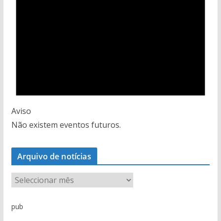
Aviso
Não existem eventos futuros.
Arquivo de notícias
A
r
q
pub
u