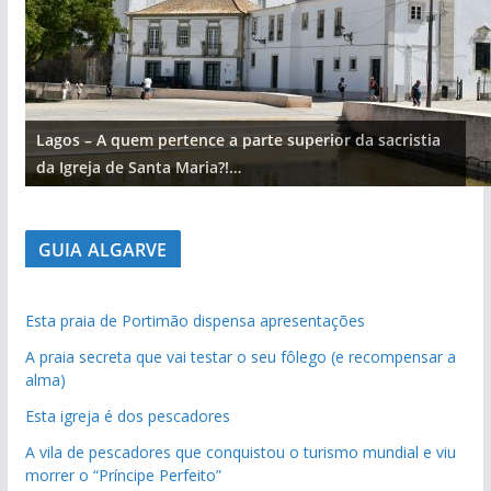
Lagos – A quem pertence a parte superior da sacristia
da Igreja de Santa Maria?!…
GUIA ALGARVE
Esta praia de Portimão dispensa apresentações
A praia secreta que vai testar o seu fôlego (e recompensar a
alma)
Esta igreja é dos pescadores
A vila de pescadores que conquistou o turismo mundial e viu
morrer o “Príncipe Perfeito”