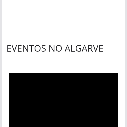
«Estações com Vida» dão origem a excesso de
construção nos terrenos da estação de Lagos
EVENTOS NO ALGARVE