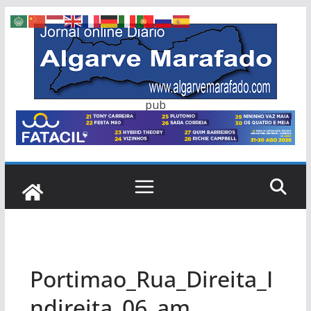
Skip
to
content
pub
Portimao_Rua_Direita_I
ndireita_06_am