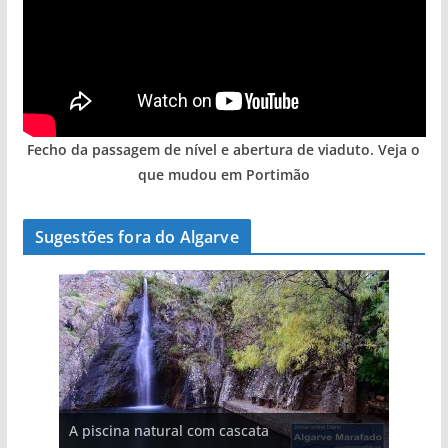
Fecho da passagem de nível e abertura de viaduto. Veja o
que mudou em Portimão
Sugestões fora do Algarve
A aldeia mais portuguesa de Portugal (com
A piscina natural com cascata
vídeo)
As portas do rio Tejo (com vídeo)