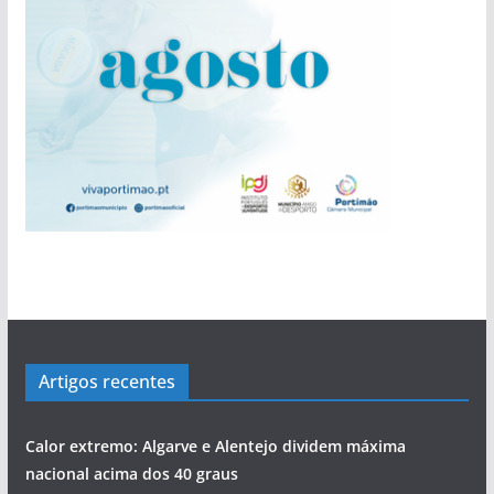
Cândido Glória
‘roubar’ a Junta de Portimão ao PS
bacalhau
povo às assembleias políticas
evolução de Alvor
perdida”
Rocha com escala no Alasca
Artigos recentes
Calor extremo: Algarve e Alentejo dividem máxima
nacional acima dos 40 graus