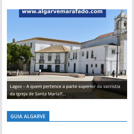
Lagos – A quem pertence a parte superior da sacristia
L
da Igreja de Santa Maria?!…
d
GUIA ALGARVE