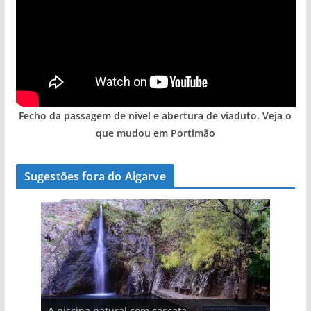
Fecho da passagem de nível e abertura de viaduto. Veja o
que mudou em Portimão
Sugestões fora do Algarve
A aldeia mais portuguesa de Portugal (com
A piscina natural com cascata
As portas do rio Tejo (com vídeo)
vídeo)