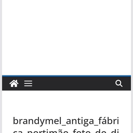
brandymel_antiga_fábri
ca_portimão_foto_do_di