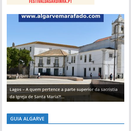
Lagos – A quem pertence a parte superior da sacristia
L
da Igreja de Santa Maria?!…
d
GUIA ALGARVE