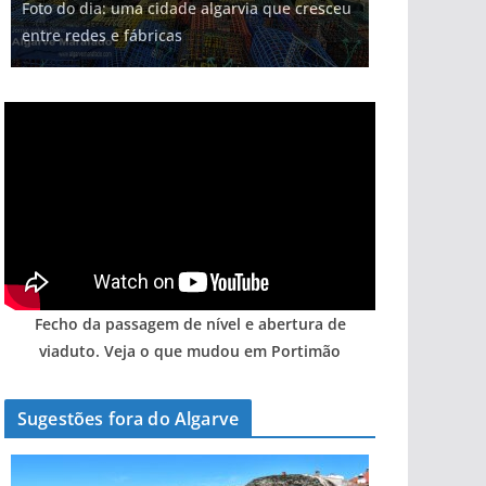
Foto do dia: uma cidade algarvia que cresceu
Tempestades roubam areia de praias e põem
Milagre da água. Fontes emblemáticas do
Tapas do mar a 3 euros cada. Nova rota
milhões de euros na construção de dois
entre redes e fábricas
arribas em risco no Algarve (com vídeo)
Algarve voltam a ter vida (com vídeo)
gastronómica nasce no Algarve
hotéis (com vídeo)
Fecho da passagem de nível e abertura de
viaduto. Veja o que mudou em Portimão
Sugestões fora do Algarve