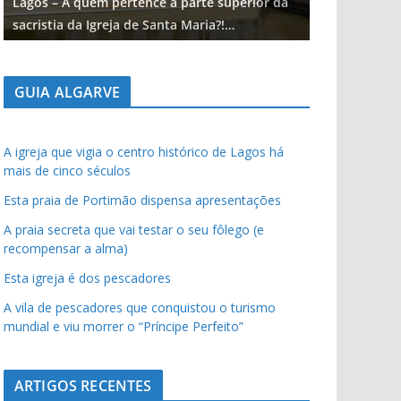
Lagos – A quem pertence a parte superior da
Lagos – A qu
sacristia da Igreja de Santa Maria?!…
sacristia da 
GUIA ALGARVE
A igreja que vigia o centro histórico de Lagos há
mais de cinco séculos
Esta praia de Portimão dispensa apresentações
A praia secreta que vai testar o seu fôlego (e
recompensar a alma)
Esta igreja é dos pescadores
A vila de pescadores que conquistou o turismo
mundial e viu morrer o “Príncipe Perfeito”
ARTIGOS RECENTES