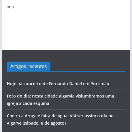
pub
Ilídio Martins: O único homem que conseguiu
Mário Freitas: O homem que conseguia levar o
Carlos Café: “Juventude atual não é geração
Viagem pelo comércio portimonense com
Marcolino Palma é testemunha privilegiada da
Salvador Varela: De África para a Praia da
Sabino Pereira e as histórias da pesca do
‘roubar’ a Junta de Portimão ao PS
povo às assembleias políticas
perdida”
Cândido Glória
evolução de Alvor
Rocha com escala no Alasca
bacalhau
Artigos recentes
Hoje há concerto de Fernando Daniel em Portimão
Foto do dia: nesta cidade algarvia vislumbramos uma
igreja a cada esquina
Cheiro a droga e falta de água. Vai ser assim o dia no
Algarve (sábado, 8 de agosto)