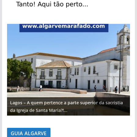
Lagos – A quem pertence a parte superior da sacristia
L
da Igreja de Santa Maria?!…
d
GUIA ALGARVE