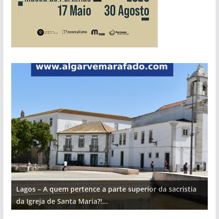
Lagos – A quem pertence a parte superior da sacristia
L
da Igreja de Santa Maria?!…
d