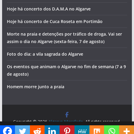
Hoje há concerto dos D.A.M.A no Algarve
Hoje há concerto de Cuca Roseta em Portimão
Morte na praia e detenções por tráfico de droga. Vai ser
assim o dia no Algarve (sexta-feira, 7 de agosto)
Foto do dia: a vila sagrada do Algarve
Os eventos que animam o Algarve no fim de semana (7 a 9
de agosto)
Homem morre junto a praia
Copyright © 2026
Algarve Marafado
. All rights reserved.
Theme:
ColorMag
by ThemeGrill. Powered by
WordPress
.
Diga ao Google que o Algarve Marafado é uma das suas fontes de informação preferidas