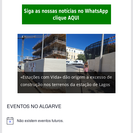
«Estações com Vida» dão origem a excesso de
construção nos terrenos da estação de Lagos
EVENTOS NO ALGARVE
Não existem eventos futuros.
A
v
i