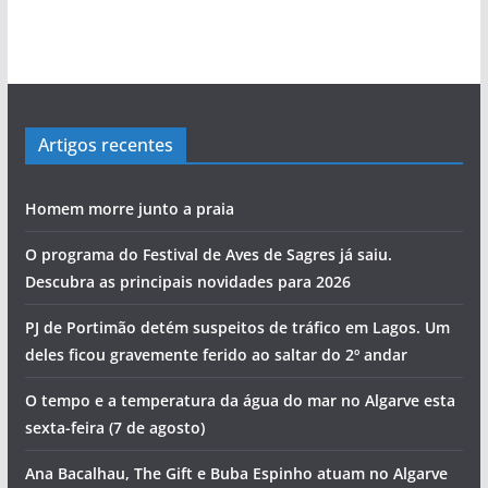
bacalhau
perdida”
povo às assembleias políticas
‘roubar’ a Junta de Portimão ao PS
evolução de Alvor
Cândido Glória
Rocha com escala no Alasca
a
s
Artigos recentes
Homem morre junto a praia
O programa do Festival de Aves de Sagres já saiu.
Descubra as principais novidades para 2026
PJ de Portimão detém suspeitos de tráfico em Lagos. Um
deles ficou gravemente ferido ao saltar do 2º andar
O tempo e a temperatura da água do mar no Algarve esta
sexta-feira (7 de agosto)
Ana Bacalhau, The Gift e Buba Espinho atuam no Algarve