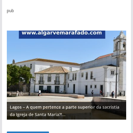
pub
Lagos – A quem pertence a parte superior da sacristia
L
da Igreja de Santa Maria?!…
d