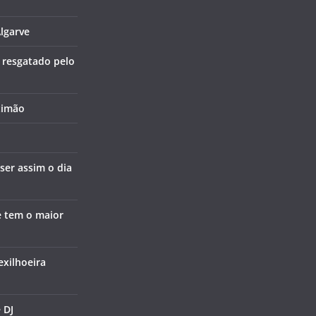
lgarve
i resgatado pelo
timão
 ser assim o dia
e tem o maior
exilhoeira
 DJ