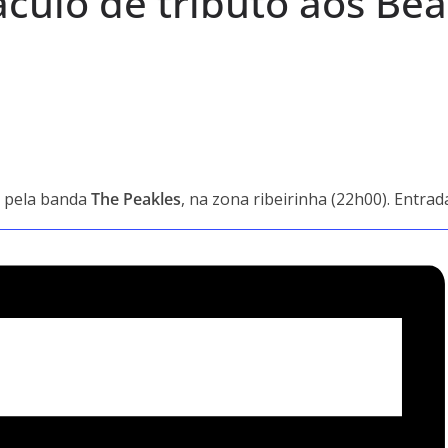
ulo de tributo aos Bea
s pela banda
The Peakles
, na zona ribeirinha (22h00). Entrad