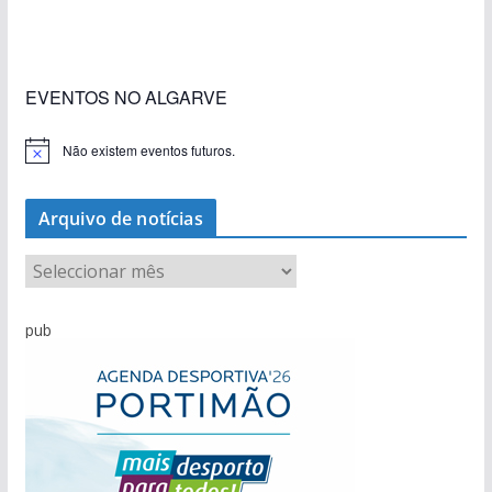
construção nos terrenos da estação de Lagos
EVENTOS NO ALGARVE
Não existem eventos futuros.
A
v
i
s
Arquivo de notícias
o
A
r
q
pub
u
i
v
o
d
e