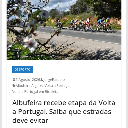
DESPORTO
5 Agosto, 2026
JorgeEusebio
Albufeira
,
Algarve
,
Volta a Portugal
,
Volta a Portugal em Bicicleta
Albufeira recebe etapa da Volta
a Portugal. Saiba que estradas
deve evitar