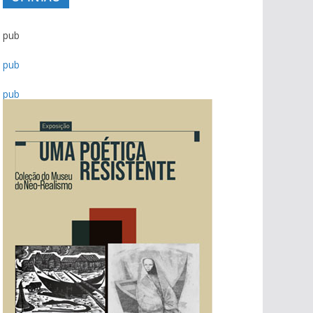
pub
pub
pub