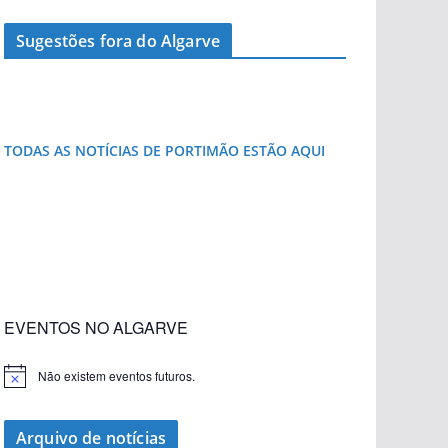
Sugestões fora do Algarve
pub
A piscina natural com cascata
Foto do dia: a aldeia do interior do Algarve
que respira autenticidade
pub
TODAS AS NOTÍCIAS DE PORTIMÃO ESTÃO AQUI
«Estações com Vida» dão origem a excesso de
construção nos terrenos da estação de Lagos
EVENTOS NO ALGARVE
Não existem eventos futuros.
A
v
i
s
Arquivo de notícias
o