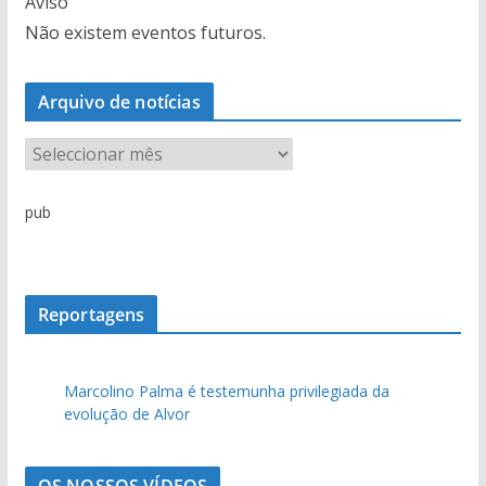
Aviso
Não existem eventos futuros.
Arquivo de notícias
A
r
q
pub
u
i
v
o
Reportagens
d
e
Marcolino Palma é testemunha privilegiada da
n
evolução de Alvor
o
t
í