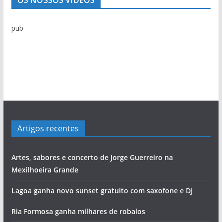
OS NOSSOS VÍDEOS
c
i
pub
a
s
Artigos recentes
Artes, sabores e concerto de Jorge Guerreiro na
Mexilhoeira Grande
Lagoa ganha novo sunset gratuito com saxofone e DJ
Ria Formosa ganha milhares de robalos