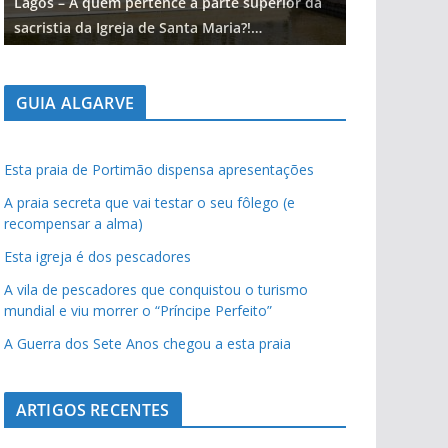
Lagos – A quem pertence a parte superior da
Lagos – A qu
sacristia da Igreja de Santa Maria?!…
sacristia da 
GUIA ALGARVE
Esta praia de Portimão dispensa apresentações
A praia secreta que vai testar o seu fôlego (e
recompensar a alma)
Esta igreja é dos pescadores
A vila de pescadores que conquistou o turismo
mundial e viu morrer o “Príncipe Perfeito”
A Guerra dos Sete Anos chegou a esta praia
ARTIGOS RECENTES