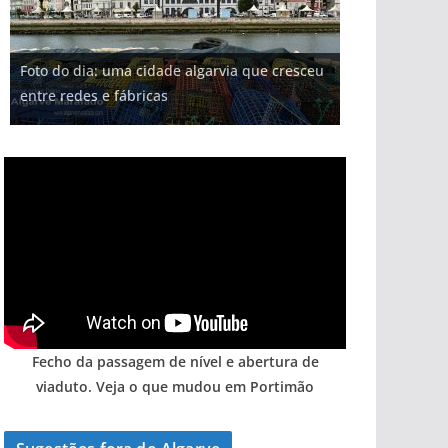
Projeto milionário: investimento de 108
Foto do dia: uma cidade algarvia que cresceu
Milagre da água. Fontes emblemáticas do
milhões de euros na construção de dois
Tapas do mar a 3 euros cada. Nova rota
Tempestades roubam areia de praias e põem
entre redes e fábricas
Algarve voltam a ter vida (com vídeo)
hotéis (com vídeo)
gastronómica nasce no Algarve
arribas em risco no Algarve (com vídeo)
Fecho da passagem de nível e abertura de
viaduto. Veja o que mudou em Portimão