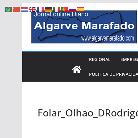
Skip
to
content
REGIONAL
EMPRE
POLÍTICA DE PRIVACID
Folar_Olhao_DRodrig