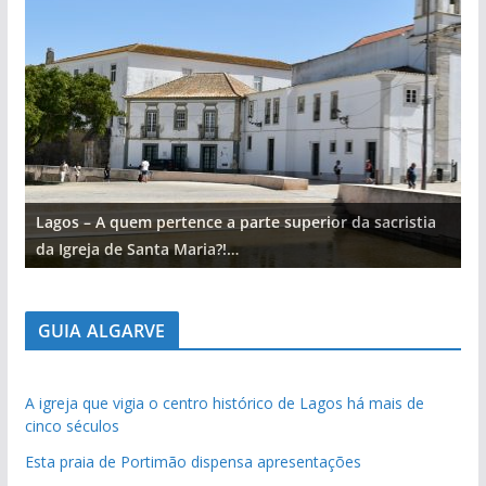
Lagos – A quem pertence a parte superior da sacristia
L
da Igreja de Santa Maria?!…
d
GUIA ALGARVE
A igreja que vigia o centro histórico de Lagos há mais de
cinco séculos
Esta praia de Portimão dispensa apresentações