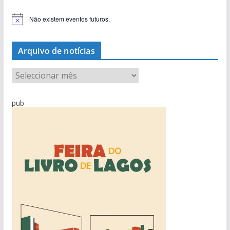
Não existem eventos futuros.
A
v
i
s
Arquivo de notícias
o
A
r
q
pub
u
i
v
o
d
e
n
o
t
í