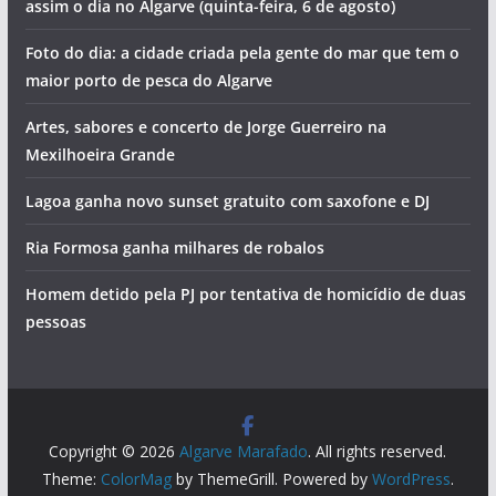
Jovem em estado grave após salto para a água. Foi
resgatado pelo salva-vida de Ferragudo (com vídeo)
Hoje há concerto com sotaque alentejano em Portimão
Vila Real de Santo António vai pintar-se de azul
Piscinas encerradas e tentativa de homicídios. Vai ser
assim o dia no Algarve (quinta-feira, 6 de agosto)
Foto do dia: a cidade criada pela gente do mar que tem o
maior porto de pesca do Algarve
Artes, sabores e concerto de Jorge Guerreiro na
Mexilhoeira Grande
Lagoa ganha novo sunset gratuito com saxofone e DJ
Ria Formosa ganha milhares de robalos