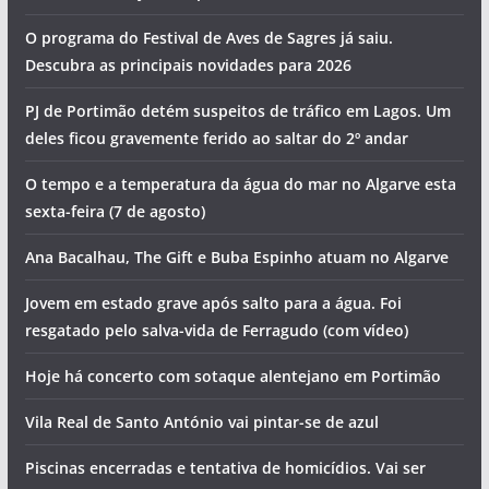
Morte na praia e detenções por tráfico de droga. Vai ser
assim o dia no Algarve (sexta-feira, 7 de agosto)
Foto do dia: a vila sagrada do Algarve
Os eventos que animam o Algarve no fim de semana (7 a 9
de agosto)
Homem morre junto a praia
O programa do Festival de Aves de Sagres já saiu.
Descubra as principais novidades para 2026
PJ de Portimão detém suspeitos de tráfico em Lagos. Um
deles ficou gravemente ferido ao saltar do 2º andar
O tempo e a temperatura da água do mar no Algarve esta
sexta-feira (7 de agosto)
Ana Bacalhau, The Gift e Buba Espinho atuam no Algarve