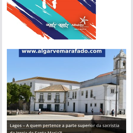
Lagos – A quem pertence a parte superior da sacristia
L
da Igreja de Santa Maria?!…
d