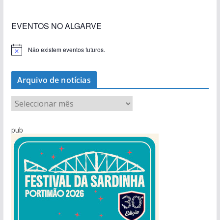
EVENTOS NO ALGARVE
Não existem eventos futuros.
A
v
i
s
Arquivo de notícias
o
A
r
q
pub
u
i
v
o
d
e
n