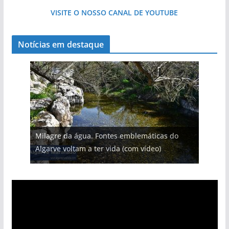
VISITE O NOSSO CANAL DE YOUTUBE
Notícias em destaque
Projeto milionário: investimento de 108
Milagre da água. Fontes emblemáticas do
Tapas do mar a 3 euros cada. Nova rota
Tempestades roubam areia de praias e põem
milhões de euros na construção de dois
Foto do dia: uma cidade algarvia que cresceu
Algarve voltam a ter vida (com vídeo)
gastronómica nasce no Algarve
arribas em risco no Algarve (com vídeo)
hotéis (com vídeo)
entre redes e fábricas