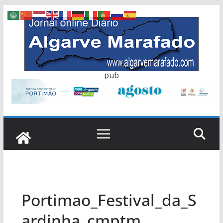
Skip
to
content
pub
Portimao_Festival_da_S
ardinha_cmptm