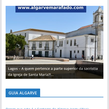
Lagos – A quem pertence a parte superior da sacristia
L
da Igreja de Santa Maria?!…
d
GUIA ALGARVE