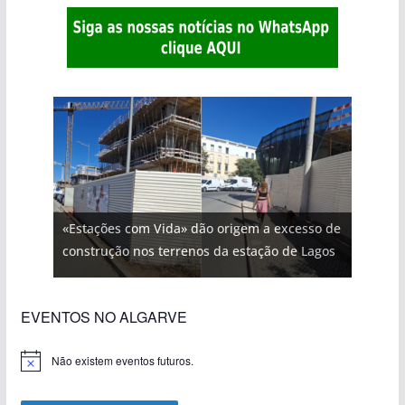
«Estações com Vida» dão origem a excesso de
construção nos terrenos da estação de Lagos
EVENTOS NO ALGARVE
Não existem eventos futuros.
A
v
i