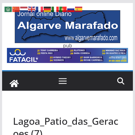
Skip
to
content
pub
Lagoa_Patio_das_Gerac
oes (7)