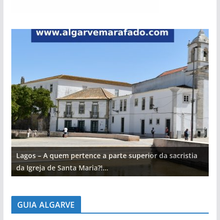
Lagos – A quem pertence a parte superior da sacristia
L
da Igreja de Santa Maria?!…
d
GUIA ALGARVE