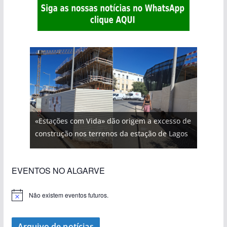
«Estações com Vida» dão origem a excesso de
construção nos terrenos da estação de Lagos
EVENTOS NO ALGARVE
Não existem eventos futuros.
A
v
i
s
Arquivo de notícias