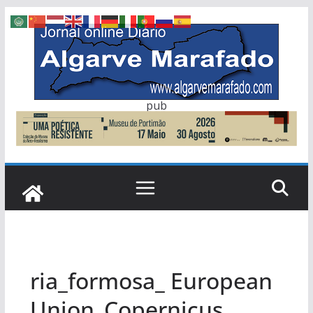
Skip
to
content
pub
ria_formosa_ European
Union_Copernicus