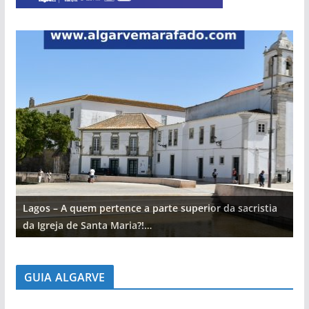
Lagos – A quem pertence a parte superior da sacristia
L
da Igreja de Santa Maria?!…
d
GUIA ALGARVE