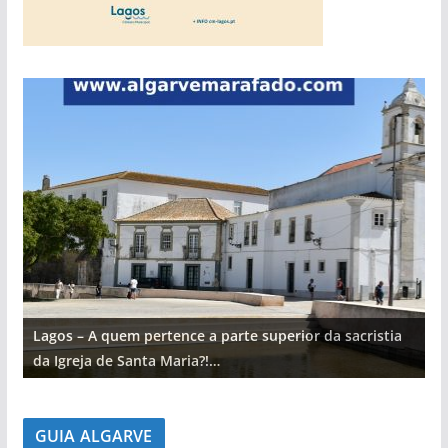
Lagos – A quem pertence a parte superior da sacristia
L
da Igreja de Santa Maria?!…
d
GUIA ALGARVE