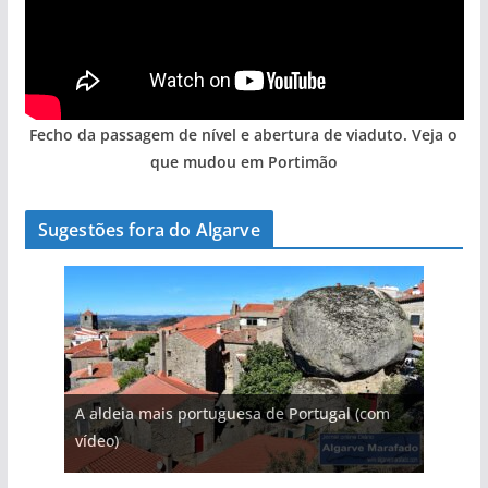
Fecho da passagem de nível e abertura de viaduto. Veja o
que mudou em Portimão
Sugestões fora do Algarve
A aldeia mais portuguesa de Portugal (com
vídeo)
A piscina natural com cascata
As portas do rio Tejo (com vídeo)