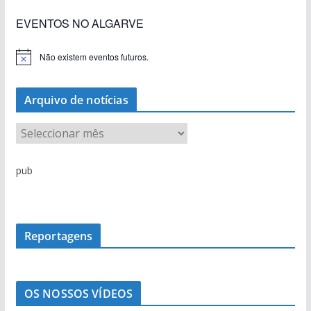
EVENTOS NO ALGARVE
Não existem eventos futuros.
A
v
i
s
Arquivo de notícias
o
A
r
q
pub
u
i
v
o
Reportagens
d
e
n
OS NOSSOS VÍDEOS
o