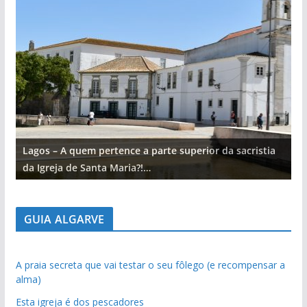
Lagos – A quem pertence a parte superior da sacristia
L
da Igreja de Santa Maria?!…
d
GUIA ALGARVE
A praia secreta que vai testar o seu fôlego (e recompensar a
alma)
Esta igreja é dos pescadores