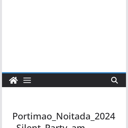
Portimao_Noitada_2024
_Silent_Party_am