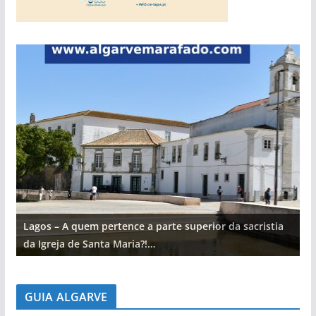
Lagos – A quem pertence a parte superior da sacristia
L
da Igreja de Santa Maria?!…
d
GUIA ALGARVE