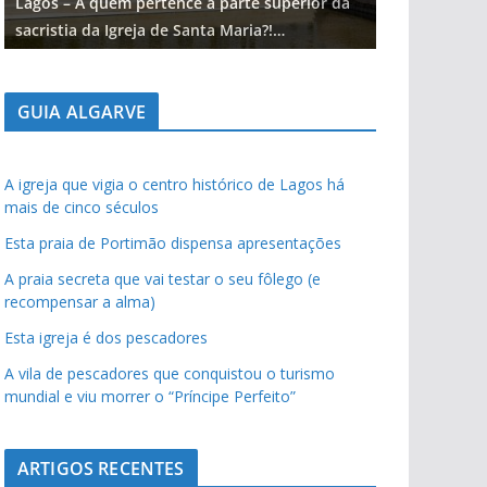
Lagos – A quem pertence a parte superior da
Lagos – A qu
sacristia da Igreja de Santa Maria?!…
sacristia da 
GUIA ALGARVE
A igreja que vigia o centro histórico de Lagos há
mais de cinco séculos
Esta praia de Portimão dispensa apresentações
A praia secreta que vai testar o seu fôlego (e
recompensar a alma)
Esta igreja é dos pescadores
A vila de pescadores que conquistou o turismo
mundial e viu morrer o “Príncipe Perfeito”
ARTIGOS RECENTES