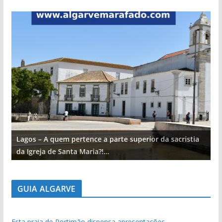
Lagos – A quem pertence a parte superior da sacristia
L
da Igreja de Santa Maria?!…
d
GUIA ALGARVE
Esta praia de Portimão dispensa apresentações