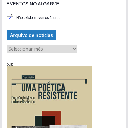
EVENTOS NO ALGARVE
Não existem eventos futuros.
A
v
i
s
Arquivo de notícias
o
A
r
q
pub
u
i
v
o
d
e
n
o
t