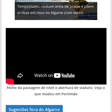
Projeto milionário: investimento de 108
Tempestades roubam areia de praias e põem
milhões de euros na construção de dois
Foto do dia: uma cidade algarvia que cresceu
Milagre da água. Fontes emblemáticas do
Tapas do mar a 3 euros cada. Nova rota
arribas em risco no Algarve (com vídeo)
hotéis (com vídeo)
entre redes e fábricas
Algarve voltam a ter vida (com vídeo)
gastronómica nasce no Algarve
Fecho da passagem de nível e abertura de viaduto. Veja o
que mudou em Portimão
Sugestões fora do Algarve