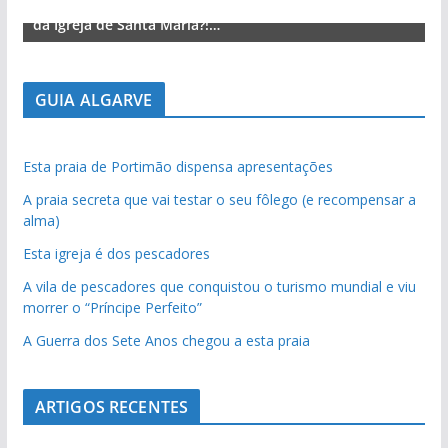
da Igreja de Santa Maria?!…
d
GUIA ALGARVE
Esta praia de Portimão dispensa apresentações
A praia secreta que vai testar o seu fôlego (e recompensar a
alma)
Esta igreja é dos pescadores
A vila de pescadores que conquistou o turismo mundial e viu
morrer o “Príncipe Perfeito”
A Guerra dos Sete Anos chegou a esta praia
ARTIGOS RECENTES