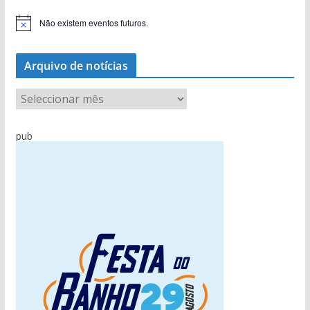
Não existem eventos futuros.
A
v
i
s
Arquivo de notícias
o
A
r
q
pub
u
i
v
o
d
e
n
o
t
í