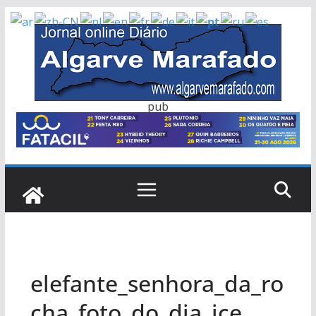
Skip
to
content
pub
elefante_senhora_da_ro
cha_foto_do_dia_jce