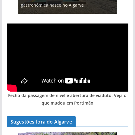
gastronómica nasce no Algarve
arribas em risco no Algarve (com vídeo)
entre redes e fábricas
hotéis (com vídeo)
Algarve voltam a ter vida (com vídeo)
Fecho da passagem de nível e abertura de viaduto. Veja o
que mudou em Portimão
Sugestões fora do Algarve