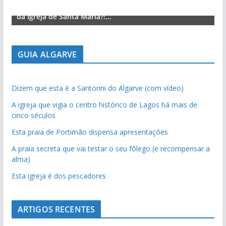
Lagos – A quem pertence a parte superior da sacristia
L
da Igreja de Santa Maria?!…
d
GUIA ALGARVE
Dizem que esta é a Santorini do Algarve (com vídeo)
A igreja que vigia o centro histórico de Lagos há mais de
cinco séculos
Esta praia de Portimão dispensa apresentações
A praia secreta que vai testar o seu fôlego (e recompensar a
alma)
Esta igreja é dos pescadores
ARTIGOS RECENTES