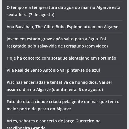
de agosto)
Homem morre junto a praia
O programa do Festival de Aves de Sagres já saiu.
Descubra as principais novidades para 2026
PJ de Portimão detém suspeitos de tráfico em Lagos. Um
deles ficou gravemente ferido ao saltar do 2º andar
O tempo e a temperatura da água do mar no Algarve esta
sexta-feira (7 de agosto)
Ana Bacalhau, The Gift e Buba Espinho atuam no Algarve
Jovem em estado grave após salto para a água. Foi
resgatado pelo salva-vida de Ferragudo (com vídeo)
Hoje há concerto com sotaque alentejano em Portimão
Vila Real de Santo António vai pintar-se de azul