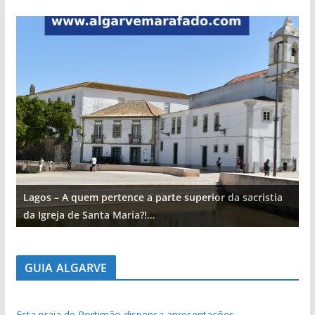
Lagos – A quem pertence a parte superior da sacristia
L
da Igreja de Santa Maria?!…
d
GUIA ALGARVE
Esta praia de Portimão dispensa apresentações