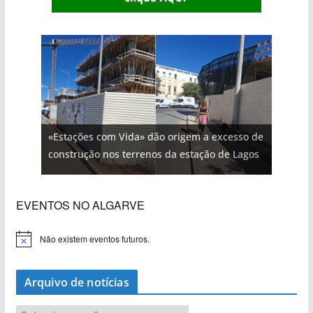
«Estações com Vida» dão origem a excesso de
construção nos terrenos da estação de Lagos
EVENTOS NO ALGARVE
Não existem eventos futuros.
A
v
i
s
Arquivo de notícias
o