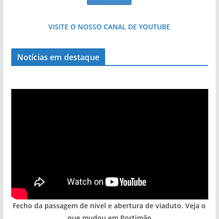
VISITE O NOSSO CANAL DE YOUTUBE
Projeto milionário: investimento de 108
milhões de euros na construção de dois
Notícias em destaque
hotéis (com vídeo)
Fecho da passagem de nível e abertura de viaduto. Veja o
que mudou em Portimão