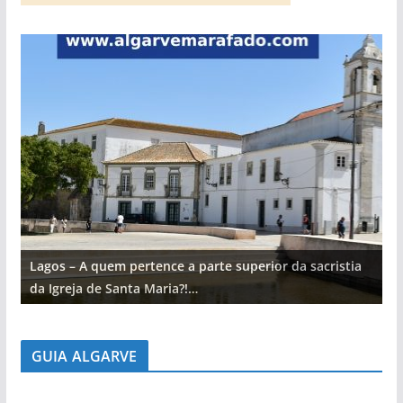
Lagos – A quem pertence a parte superior da sacristia
L
da Igreja de Santa Maria?!…
d
GUIA ALGARVE